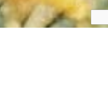
Mon parcours
Après un Bac ST2S (Science et Technologie de la Santé et du
Social) obtenu en 2016, j’ai réalisé un
DUT (Diplôme
Universitaire Technologique) Carrières Sociales
. Puis j’ai
continué mes études en intégrant le
DEASS (Diplôme d’Etat
d’Assistant de Service Social)
. Je suis diplômée depuis 2021 et